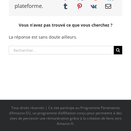
plateforme.
Vous n’avez pas trouvé ce que vous cherchez ?
La réponse est sans doute ailleurs.
Rechercher:
Tous droits réservés | Ce site participe au Programme Partenaires
d’Amazon EU, un programme d’affiliation conçu pour permettre à des
sites de percevoir une rémunération grâce à la création de liens vers
Amazon.fr.