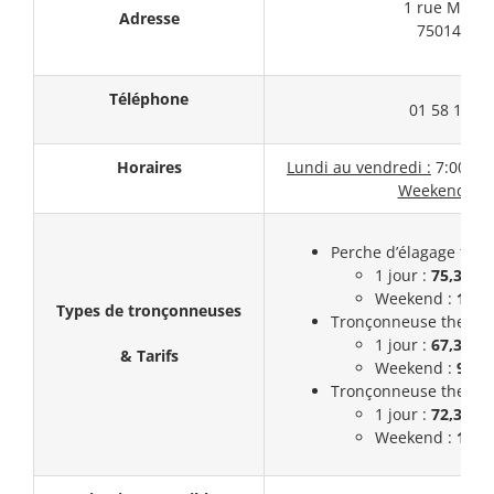
1 rue Montic
Adresse
75014 PAR
Téléphone
01 58 18 20
Horaires
Lundi au vendredi :
7:00 – 1
Weekend :
F
Perche d’élagage ther
1 jour :
75,3€
Weekend :
112,
Types de tronçonneuses
Tronçonneuse thermiq
1 jour :
67,3€
& Tarifs
Weekend :
99,3
Tronçonneuse thermiq
1 jour :
72,3€
Weekend :
108,