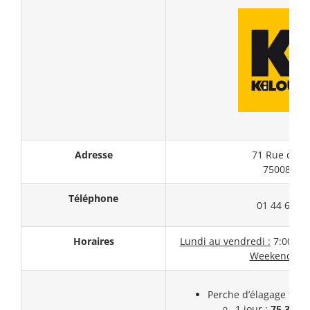
Adresse
71 Rue de 
75008 Par
Téléphone
01 44 69 95
Horaires
Lundi au vendredi :
7:00 – 1
Weekend :
F
Perche d’élagage ther
1 jour :
75,3€