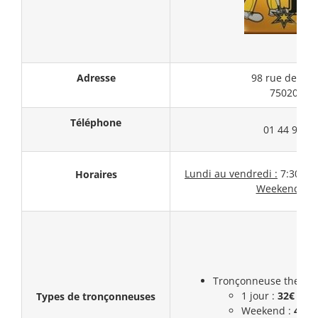
Adresse
98 rue des Or
75020 Par
Téléphone
01 44 93 59
Lundi au vendredi :
7:30 – 1
Horaires
Weekend :
F
Tronçonneuse thermiq
1 jour :
32€ (HT)
Types de tronçonneuses
Weekend :
43,5