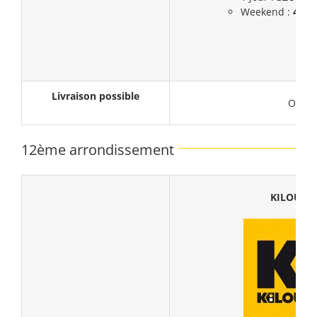
Weekend :
43,5
Livraison possible
Oui
12ème arrondissement
KILOUTO