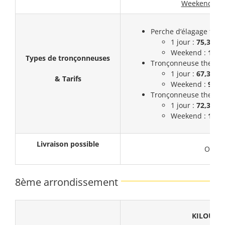
Weekend :
F
Perche d’élagage ther
1 jour :
75,3€
Weekend :
112,
Types de tronçonneuses
Tronçonneuse thermiq
1 jour :
67,3€
& Tarifs
Weekend :
99,3
Tronçonneuse thermiq
1 jour :
72,3€
Weekend :
108,
Livraison possible
Oui
8ème arrondissement
KILOUTO