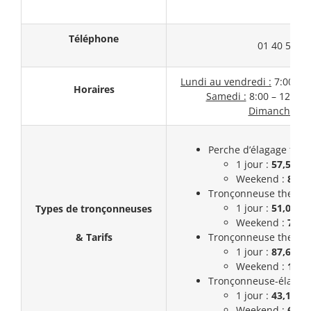
Téléphone
01 40 54 40
Lundi au vendredi :
7:00 – 1
Horaires
Samedi :
8:00 – 12:00 |
Dimanche :
F
Perche d’élagage ther
1 jour :
57,5€
Weekend :
86,2
Tronçonneuse thermiq
1 jour :
51,03€
Types de tronçonneuses
Weekend :
76,5
& Tarifs
Tronçonneuse thermiq
1 jour :
87,69€
Weekend :
131,
Tronçonneuse-élague
1 jour :
43,12€
Weekend :
64,6