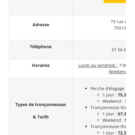
73 rue de P
Adresse
75013 PAR
Téléphone
01 56 61 45
Horaires
Lundi au vendredi :
7:00 – 1
Weekend :
F
Perche d’élagage ther
1 jour :
75,3€
Weekend :
112,
Types de tronçonneuses
Tronçonneuse thermiq
1 jour :
67,3€
& Tarifs
Weekend :
99,3
Tronçonneuse thermiq
1 jour :
72,3€