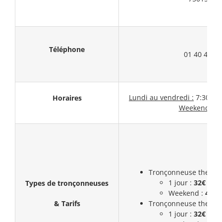
Téléphone
01 40 45 70
Lundi au vendredi :
7:30 – 1
Horaires
Weekend :
F
Tronçonneuse thermiq
1 jour :
32€ (HT)
Types de tronçonneuses
Weekend :
43,5
& Tarifs
Tronçonneuse thermiq
1 jour :
32€ (HT)