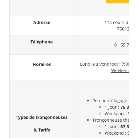
Adresse
114 cours de Vi
75012 Par
Téléphone
01 55 78 26
Lundi au vendredi :
7:00 – 1
Horaires
Weekend :
F
Perche d’élagage ther
1 jour :
75,3€
Weekend :
112,
Types de tronçonneuses
Tronçonneuse thermiq
1 jour :
67,3€
& Tarifs
Weekend :
99,3