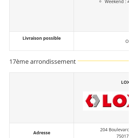
Weekend :
43,5
Livraison possible
Oui
17ème arrondissement
LOXAM
204 Boulevard Ma
Adresse
75017 PAR