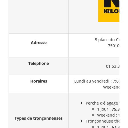
5 place du Colon
Adresse
75010 PAR
Téléphone
01 53 38 91
Horaires
Lundi au vendredi :
7:00 – 1
Weekend :
F
Perche d’élagage ther
1 jour :
75,3€
Weekend :
112,
Types de tronçonneuses
Tronçonneuse thermiq
1 jour :
67,3€