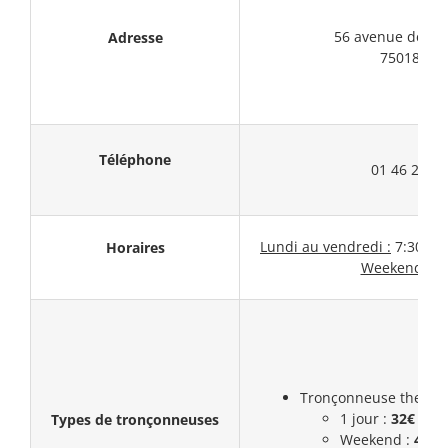
56 avenue de Sa
Adresse
75018 Par
Téléphone
01 46 27 91
Lundi au vendredi :
7:30 – 1
Horaires
Weekend :
F
Tronçonneuse thermiq
1 jour :
32€ (HT)
Types de tronçonneuses
Weekend :
43,5