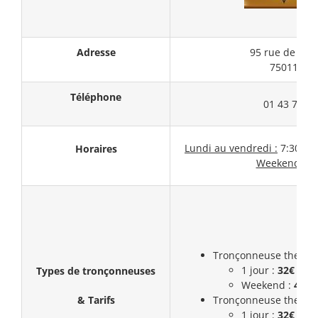
Adresse
95 rue de Ch
75011 Par
Téléphone
01 43 71 45
Lundi au vendredi :
7:30 – 1
Horaires
Weekend :
F
Tronçonneuse thermiq
1 jour :
32€ (HT)
Types de tronçonneuses
Weekend :
43,5
& Tarifs
Tronçonneuse thermiq
1 jour :
32€ (HT)