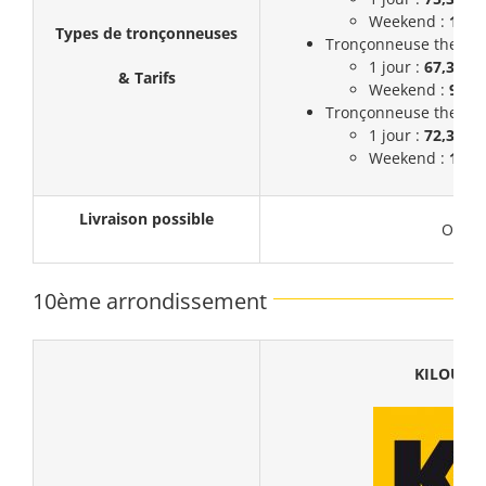
Weekend :
112,
Types de tronçonneuses
Tronçonneuse thermiq
1 jour :
67,3€
& Tarifs
Weekend :
99,3
Tronçonneuse thermiq
1 jour :
72,3€
Weekend :
108,
Livraison possible
Oui
10ème arrondissement
KILOUTO