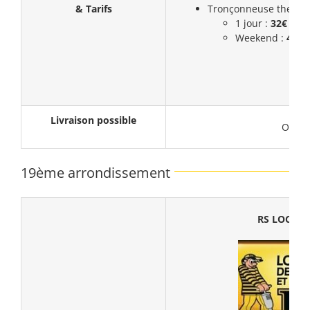
& Tarifs
Tronçonneuse thermiq
1 jour :
32€ (HT)
Weekend :
43,5
Livraison possible
Oui
19ème arrondissement
RS LOCAT