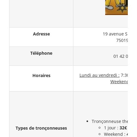
Adresse
19 avenue Simon
75019 Par
Téléphone
01 42 06 89
Lundi au vendredi :
7:30 – 1
Horaires
Weekend :
F
Tronçonneuse thermiq
1 jour :
32€ (HT)
Types de tronçonneuses
Weekend :
43,5