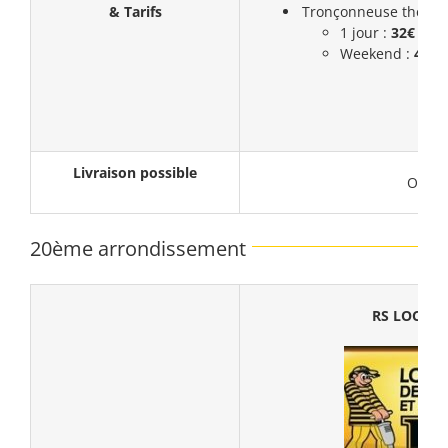
& Tarifs
Tronçonneuse thermiq
1 jour :
32€ (HT)
Weekend :
43,5
Livraison possible
Oui
20ème arrondissement
RS LOCAT