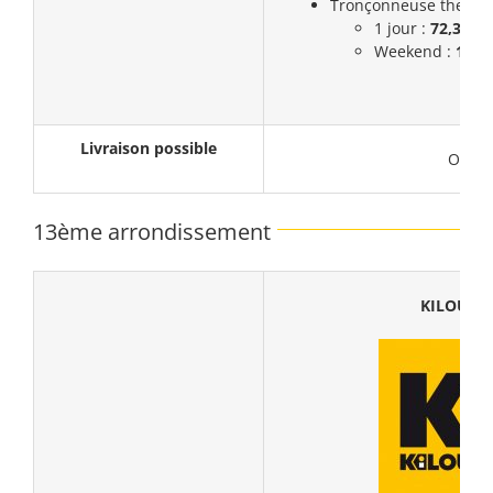
Tronçonneuse thermiq
1 jour :
72,3€
Weekend :
108,
Livraison possible
Oui
13ème arrondissement
KILOUTO