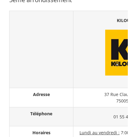
KILOUTO
Adresse
37 Rue Claude 
75005 Par
Téléphone
01 55 43 05
Horaires
Lundi au vendredi :
7:00 – 1