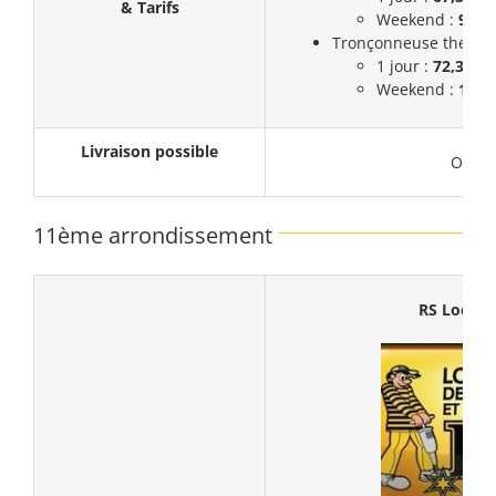
& Tarifs
Weekend :
99,3
Tronçonneuse thermiq
1 jour :
72,3€
Weekend :
108,
Livraison possible
Oui
11ème arrondissement
RS Locati