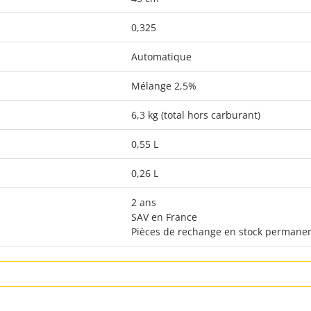
0,325
Automatique
Mélange 2,5%
6,3 kg (total hors carburant)
0,55 L
0,26 L
2 ans
SAV en France
Pièces de rechange en stock permane