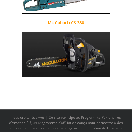
Mc Culloch CS 380
Tous droits réservés | Ce site participe au Programme Partenaires
d’Amazon EU, un programme d’affiliation conçu pour permettre à des
sites de percevoir une rémunération grâce à la création de liens vers