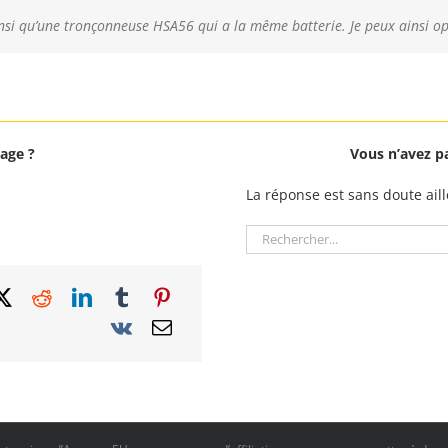
té il y a peu de temps. Puissant, bien équilibré et très bonne autonomie
uis super heureux vraiment performant et très léger par contre prix de l
insi qu’une tronçonneuse HSA56 qui a la même batterie. Je peux ainsi opt
age ?
Vous n’avez p
La réponse est sans doute aill
Rechercher: