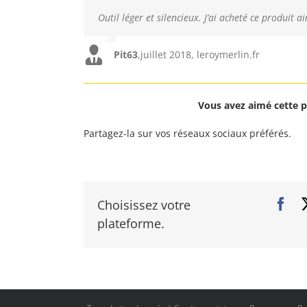
Outil léger et silencieux.
Je suis très satisfait de mon coupe bordures ache
J’ai acheté ce produit le lundi de Pâques et je s
J’ai acheté ce produit a
Pit63
goose51
Falcon
,
juillet 2018, leroymerlin.fr
,
avril 2018, leroymerlin.fr
,
mai 2018, leroymerlin.fr
Vous avez aimé cette p
Partagez-la sur vos réseaux sociaux préférés.
Choisissez votre
plateforme.