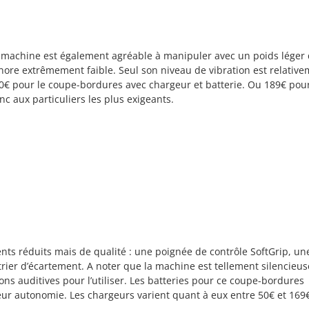
 machine est également agréable à manipuler avec un poids léger d
nore extrêmement faible. Seul son niveau de vibration est relativ
0€ pour le coupe-bordures avec chargeur et batterie. Ou 189€ pou
nc aux particuliers les plus exigeants.
ts réduits mais de qualité : une poignée de contrôle SoftGrip, un
trier d’écartement. A noter que la machine est tellement silencieus
ions auditives pour l’utiliser. Les batteries pour ce coupe-bordures
eur autonomie. Les chargeurs varient quant à eux entre 50€ et 169